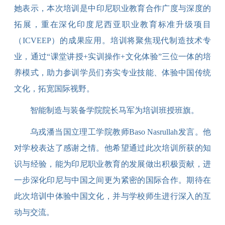
她
表示
，
本次培训
是中
印尼
职业教育合作广度与深度的
拓展，
重在深化印度尼西亚职业教育标准升级项目
（ICVEEP）的成果应用
。
培训将聚焦
现代制造技术专
业
，通过“课堂讲授+实训操作+文化体验”三位一体的培
养模式，助力
参训学员们
夯实专业技能、体验中国传统
文化，拓宽国际视野
。
智能制造与装备学院院长马军
为培训班授班旗。
乌戎潘当国立理工学院教师
Baso Nasrullah
发言。他
对学
校
表达了感谢之情
。
他
希望通过此次培训所获的知
识与经验，能为印尼职业教育的发展做出积极贡献，
进
一步
深化印尼与中国之间更为紧密的国际合作
。
期待在
此次培训中体验中国文化，并与
学校师生
进行深入的互
动与交流
。