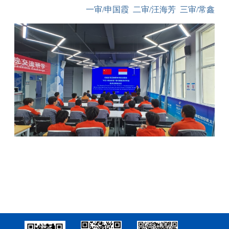
一审
/申国霞
二审
/
汪海芳
三审
/常鑫