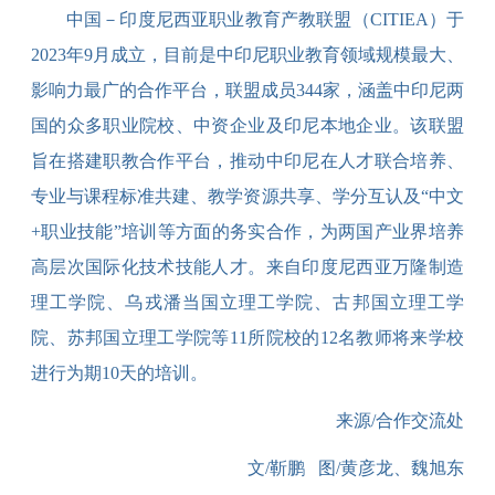
中国－印度尼西亚职业教育产教联盟（
CITIEA）
于
2023年9月成立，目前是中印尼职业教育领域规模最大、
影响力最广的合作平台
，
联盟成员
344家，涵盖中印尼两
国的众多职业院校、中资企业及印尼本地企业。
该联盟
旨在
搭建职教合作平台，推动中印尼在人才联合培养、
专业与课程标准共建、教学资源共享、学分互认及
“中文
+职业技能”培训等方面的务实合作，为两国产业界培养
高层次国际化技术技能人才。
来自印度尼西亚万隆制造
理工学院、乌戎潘当国立理工学院、古邦国立理工学
院、苏邦国立理工学院等
11所院校的12名教师将来学校
进行为期10天的培训。
来源
/合作
交流处
文
/
靳鹏
图
/黄彦龙、魏旭东