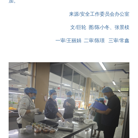
加。
来源/安全工作委员会办公室
文/巨轮 图/陈小冬、张景棪
一审/王丽娟 二审/陈璟 三审/常鑫