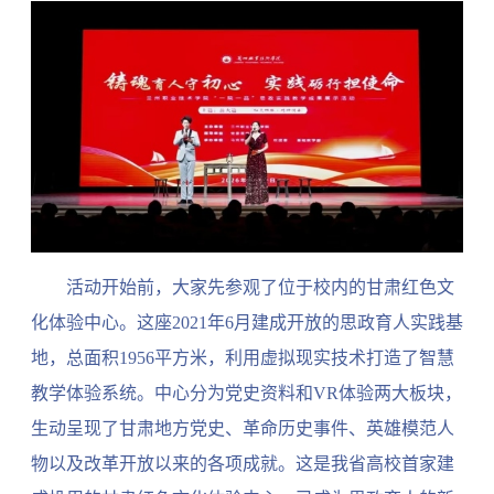
活动开始前，大家先参观了位于校内的甘肃红色文
化体验中心。这座
2021
年
6
月建成开放的思政育人实践基
地，总面积
1956
平方米，利用虚拟现实技术打造了智慧
教学体验系统。中心分为党史资料和
VR
体验两大板块，
生动呈现了甘肃地方党史、革命历史事件、英雄模范人
物以及改革开放以来的各项成就。这是我省高校首家建