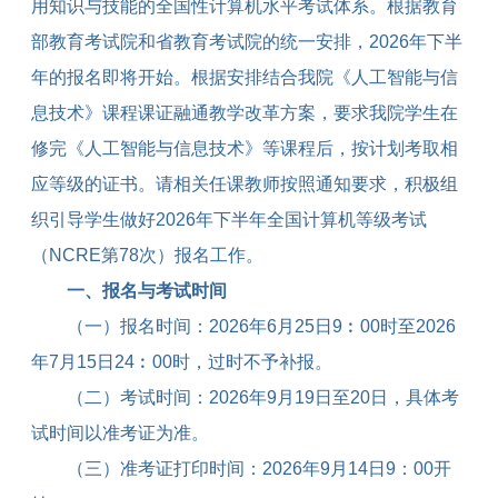
用知识与技能的全国性计算机水平考试体系。根据教育
部教育考试院和省教育考试院的统一安排，
2026
年下半
年的报名即将开始。根据安排结合我院《人工智能与信
息技术》课程课证融通教学改革方案，要求我院学生在
修完《人工智能与信息技术》等课程后，按计划考取相
应等级的证书。请相关任课教师按照通知要求，积极组
织引导学生做好
2026
年下半年全国计算机等级考试
（
NCRE
第
78
次）报名工作。
一、报名与考试时间
（一）报名时间：
2026
年
6
月
25
日
9
︰
00
时至
2026
年
7
月
15
日
24
︰
00
时，过时不予补报。
（二）考试时间：
2026
年
9
月
19
日至
20
日，具体考
试时间以准考证为准。
（三）准考证打印时间：
2026
年
9
月
14
日
9
：
00
开