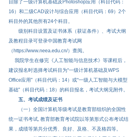
目除了一级计算机基础及
Photoshop
应用（科目代码：
16
）和二级
CAD
设计与综合应用（科目代码：
69
）
2
个
科目外的其他所有
24
个科目。
级别科目设置及证书体系（获证条件）、考试大纲
及教程目录可登录中国教育考试网
（
https://www.neea.edu.cn/
）查阅。
我院学生在修完《人工智能与信息技术》等课程后，
建议报名时选择考试科目为“一级计算机基础及
WPS
Office
应用”（科目代码：
14
）或“一级人工智能与大模型
基础”（科目代码：
18
）的科目报名，考试大纲见附件。
五、考试成绩及证书
（一）全国计算机等级考试是教育部组织的全国性
统一证书考试
,
教育部教育考试院以等第形式公布考试结
果，成绩等第共分优秀、良好、及格、不及格四等。