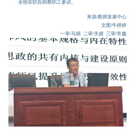
全校在职在岗教职工参训。
来源
/教师发展中心
文图
/牛婷婷
一审
/马炳 二审/关婧 三审/常鑫