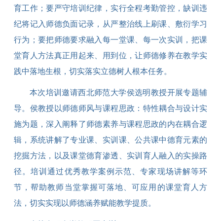
育工作；要严守培训纪律，实行全程考勤管控，缺训违
纪将记入师德负面记录，从严整治线上刷课、敷衍学习
行为；要把师德要求融入每一堂课、每一次实训，把课
堂育人方法真正用起来、用到位，让师德修养在教学实
践中落地生根，切实落实立德树人根本任务。
本次
培训
邀请
西北师范大学侯选明教授开展专题辅
导。侯教授以
师德师风与课程思政：特性耦合与设计实
施为题，深入阐释了师德素养与课程思政的内在耦合逻
辑，系统讲解了专业课、实训课、公共课中德育元素的
挖掘方法，以及课堂德育渗透、实训育人融入的实操路
径。培训通过优秀教学案例示范、专家现场讲解等环
节，帮助教师当堂掌握可落地、可应用的课堂育人方
法，切实实现以师德涵养赋能教学提质。