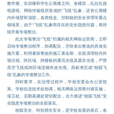
教学楼、实训楼和学生公寓楼之间、各楼层，乱拉乱接
电源线、网络传输线所形成的
“飞线”乱象，还有公寓楼
内外墙壁和顶部，各类线盒、控制箱的安全管理等
重点
领域里
，
由于
“
飞线
”
乱象而存在的安全隐患问题
，
将持
续
开展
专项整治
。
此次专项整治“
飞线”归属的相关网络运营商，
立即
启动专项整治程序
，
协调配合，尽快拿出整改的具体实
施方案
，
利用暑假整改的施工黄金期，全面清理校内外
墙沿线、跨区域、跨楼栋的通讯光缆及废弃光缆，严禁
高空飞线或跨区域违规布放光缆。高标准完成”校园飞
线“乱象的专项整治工作。
同时要求，
在治理过程中，学校安委会办公室统
筹、学校信息技术处协调，相关网络运营商付诸实施，
保卫处、后勤基建处密切配合，合力推进
“校园飞线”安
全隐患专项整治的全面落实。
校园安全、特别师生安全，是学校发展的基石，各