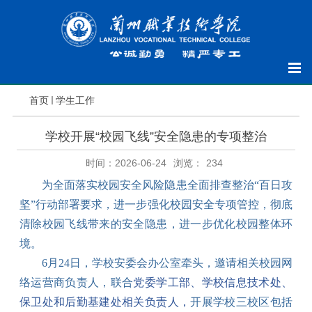
首页
学生工作
学校开展“校园飞线”安全隐患的专项整治
时间：2026-06-24
浏览：
234
为全面落实校园安全风险隐患
全面
排查整治
“百日攻
坚”行动部署要求，进一步强化
校园
安全
专项管控
，
彻底
清除
校园飞线带来的安全隐患，
进一步
优化校园整体环
境。
6
月
24
日，
学校安委会办公室牵头，邀请
相关校园网
络运营商负责人
，联合
党委学工部、学校信息技术处、
保卫处和后勤基建处
相关负责人，
开展学校三校区包括