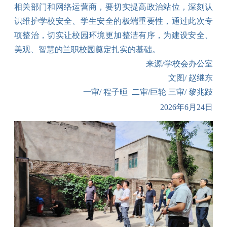
相关部门和网络运营商，要切实提高政治站位，深刻认
识维护学校安全、学生安全的极端重要性，通过此次专
项整治，切实让校园环境更加整洁有序，为建设安全、
美观、智慧的兰职校园奠定扎实的基础。
来源
/学校
会办公室
文图
/ 赵继东
一审
/ 程子晅 二审/巨轮 三审/ 黎兆跂
202
6
年
6
月
24
日