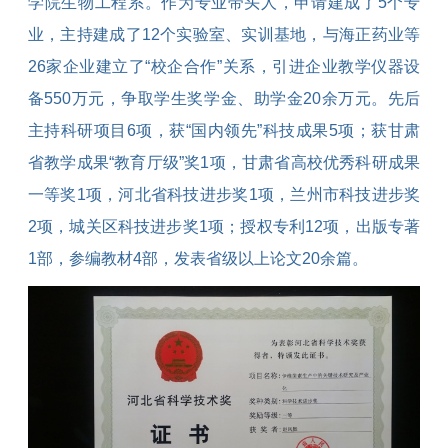
学院生物工程系。作为专业带头人，申请建成了
5
个专
业，主持建成了
12
个实验室、实训基地，与海正药业等
26
家企业建立了“校企合作”关系，引进企业教学仪器设
备
550
万元，争取学生奖学金、助学金
20
余万元。先后
主持科研项目
6
项，获“国内领先”科技成果
5
项；获甘肃
省教学成果“教育厅级”奖
1
项，甘肃省高校优秀科研成果
一等奖
1
项，河北省科技进步奖
1
项，兰州市科技进步奖
2
项，城关区科技进步奖
1
项；授权专利
12
项，出版专著
1
部，参编教材
4
部，发表省级以上论文
20
余篇。