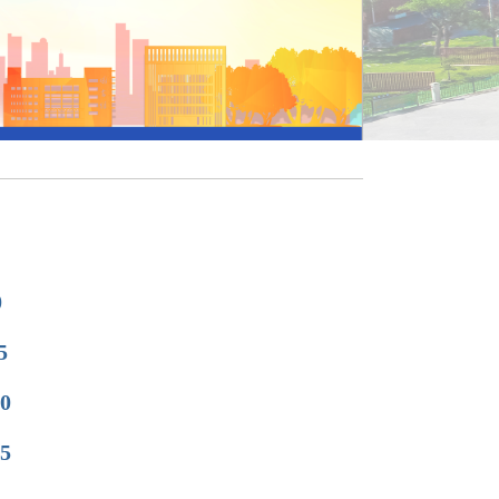
0
5
0
5