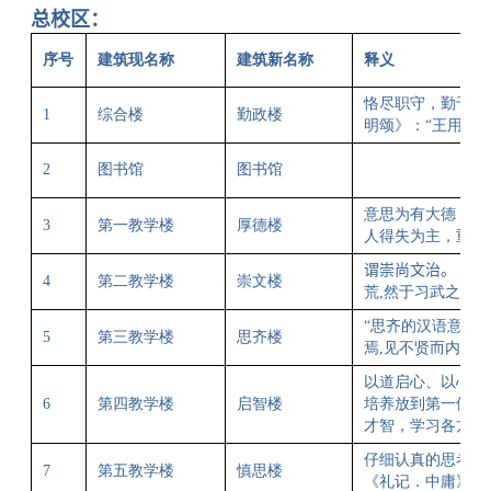
总校区：
序号
建筑现名称
建筑新名称
释义
恪尽职守，勤于政
1
综合楼
勤政楼
明颂》：“王用勤
2
图书馆
图书馆
意思为有大德；深
3
第一教学楼
厚德楼
人得失为主，重公
谓崇尚文治。 《魏
4
第二教学楼
崇文楼
荒
,
然于习武之方
,
“
思齐的汉语意思
5
第三教学楼
思齐楼
焉
,
见不贤而内自省
以道启心、以心启
6
第四教学楼
启智楼
培养放到第一位。
才智，学习各方面
仔细认真的思考。
7
第五教学楼
慎思楼
《礼记．中庸》：