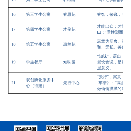
16
第三学生公寓
睿思苑
睿智，敏锐，考虑
才能出众；才能出
17
第四学生公寓
才俊苑
曰：‘君性烈而才隽
寓意为坚贞、高雅
18
第五学生公寓
惠兰苑
和、无私、善良和
“
知味”，语出《中
19
学生餐厅
知味园
就饮食说，是要吃
层意义。
“
景行”，寓意：景
双创孵化服务中
21
景行中心
·
车舝
》：“高山仰
心（待建）
做偷偷摸摸的事。