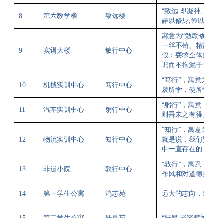
“
致远
:
即凝神、致
8
第六教学楼
致远楼
静以修身
,
俭以养德
寓意为“勉励修身
一丝不苟、精益求
9
实训大楼
敏行中心
假；要求全体师生
识而不拘泥于书本
“
笃行”，寓意为：
10
机械实训中心
笃行中心
履所学，使所学最
“
躬行”，寓意：指
11
汽车实训中心
躬行中心
则吾未之有得。”
“
知行”，寓意为：
12
物流实训中心
知行中心
就是说，我们要知
中一直存在的，也
“
敦行”，寓意：敦
13
非遗小院
敦行中心
作风和对道德的践
14
第一学生公寓
鸿志苑
远大的志向，出自
15
第二学生公寓
轩昂苑
“
轩昂
,
形容精神饱