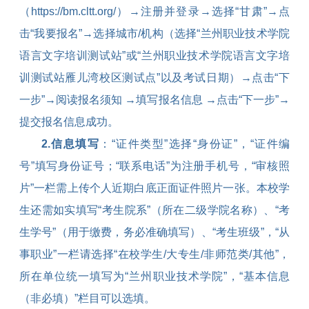
（
https://bm.cltt.org/
）→注册并登录→选择“甘肃”→点
击“我要报名”→选择城市
/
机构（选择“兰州职业技术学院
语言文字培训测试站”或“兰州职业技术学院语言文字培
训测试站雁儿湾校区测试点”以及考试日期）→点击“下
一步”→阅读报名须知 →填写报名信息 →点击“下一步”→
提交报名信息成功。
2.
信息填写
：“证件类型”选择“身份证”，“证件编
号”填写身份证号；“联系电话”为注册手机号，“审核照
片”一栏需上传个人近期白底正面证件照片一张。本校学
生还需如实填写“考生院系”（所在二级学院名称）、“考
生学号”（用于缴费，务必准确填写）、“考生班级”，“从
事职业”一栏请选择“在校学生
/
大专生
/
非师范类
/
其他”，
所在单位统一填写为“兰州职业技术学院”，“基本信息
（非必填）”栏目可以选填。