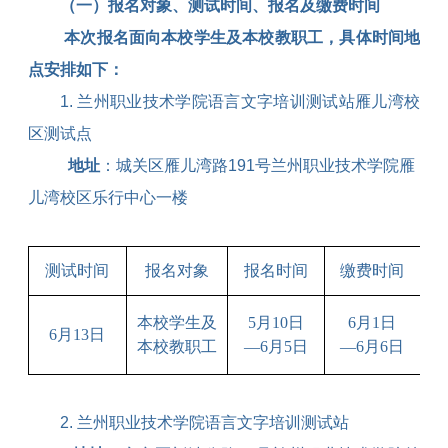
（一）报名对象、测试时间、报名及缴费时间
本次报名面向本校学生及本校教职工
，具体时间地
点安排如下：
1.
兰州职业技术学院语言文字培训测试站雁儿湾校
区测试点
地址
：城关区雁儿湾路
191
号兰州职业技术学院雁
儿湾校区乐行中心一楼
准
测试时间
报名对象
报名时间
缴费时间
本校学生及
5
月
10
日
6
月
1
日
6
月
13
日
本校教职工
—
6
月
5
日
—
6
月
6
日
2.
兰州职业技术学院语言文字培训测试站