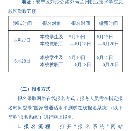
地址
：安宁区刘沙公路
37
号兰州职业技术学院总
校区勤政五楼
准
测试时间
报名对象
报名时间
缴费时间
本校学生及
5
月
10
日
6
月
15
日
6
月
27
日
本校教职工
—
6
月
18
日
—
6
月
20
日
本校学生及
5
月
10
日
6
月
15
日
6
月
28
日
本校教职工
—
6
月
18
日
—
6
月
20
日
（二）报名方式
报名采取网络在线报名方式，报考人员需在指定报
名时间登录“国家普通话水平测试在线报名系统”（以下
简称“报名系统”）进行网上报名。
1.
报名流程
：打开“报名系统”网站