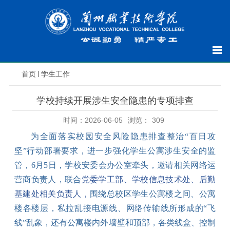
首页
学生工作
学校持续开展涉生安全隐患的专项排查
时间：2026-06-05
浏览：
309
为全面落实校园安全风险隐患排查整治
“百日攻
坚”行动部署要求，进一步强化
学生公寓涉生
安全
的
监
管，
6
月
5
日，
学校安委会办公室牵头，邀请
相关网络运
营商负责人
，联合
党委学工部、学校信息技术处、后勤
基建处
相关负责人，
围绕
总校区学生公寓楼之间、公寓
楼各楼层，私拉乱接电源线、网络传输线所形成的
“飞
线”乱象，还有公寓楼内外墙壁和顶部，各类线盒、控制