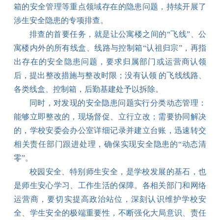
箱的安全管理等
重点领域
存在的隐患问题
，
持续
开展
了
涉生安全
隐患的
专项排查
。
排查的首要任务，就是让公寓楼之间的
“飞线”、公
寓楼内外的所有线盒、线路与控制箱“认祖归宗”，再指
出存在的安全隐患问题，要求归属部门或运营商认领
后，提出整改措施与整改时限；没有认领 的飞线线路、
各类线盒、控制箱，后勤基建处予以拆除。
同时，
对发现的
安全隐患
问题实行分类动态管理：
能够立即整改的，现场督促、立行立改；需要协同解决
的，
学校安委会办公室
详细记录并建立台账，迅速转交
相关责任部门跟进处理
，
确保
实现安全隐患的“
动态清
零”
。
校园安全、特别师生安全，是学校发展的基石，也
是师生安心学习、工作生活的保障。各相关部门和网络
运营商，要切实提高政治站位，深刻认识维护学校安
全、学生安全的极端重要性，不断强化大局意识、责任