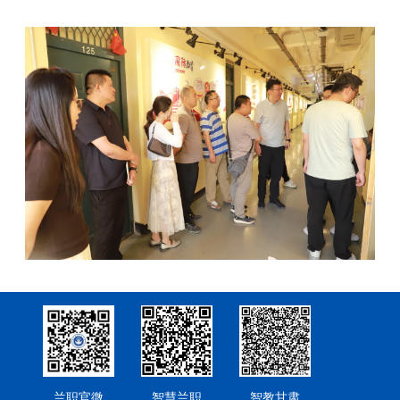
兰职官微
智慧兰职
智教甘肃