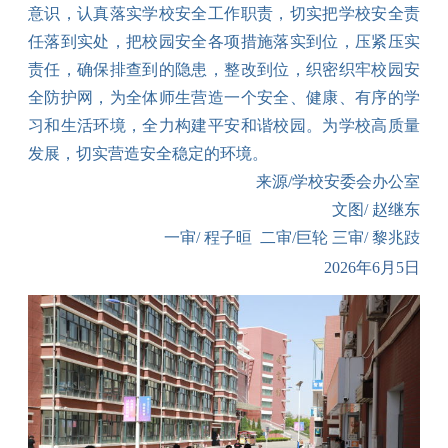
意识，认真落实学校安全工作职责，切实把学校安全责
任落到实处，把校园安全各项措施落实到位，压紧压实
责任，确保排查到的隐患，整改到位，织密织牢校园安
全防护网，为全体师生营造一个安全、健康、有序的学
习和生活环境，全力构建平安和谐校园。为学校高质量
发展，切实营造安全稳定的环境。
来源
/学校
安委会办公室
文图
/ 赵继东
一审
/ 程子晅 二审/巨轮 三审/ 黎兆跂
202
6
年
6
月
5
日